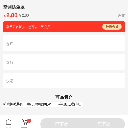
空调防尘罩
2.80
￥2.80
库存
￥
享受更多折扣，您可以升级会员
升级会员
仓库
支持
快递
商品简介
杭州中通仓，每天揽收两次，下午18点截单。
0
已下架
已下架
首页
购物车