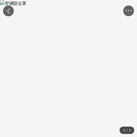


1
/
1