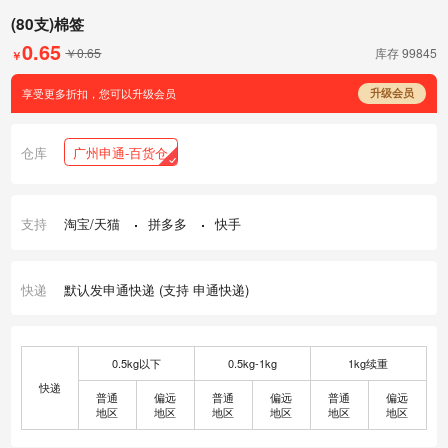
(80支)棉签
0.65
￥0.65
库存
99845
￥
享受更多折扣，您可以升级会员
升级会员
仓库
广州申通-百货仓
支持
淘宝/天猫
拼多多
快手
快递
默认发申通快递 (支持 申通快递)
0.5kg以下
0.5kg-1kg
1kg续重
快递
普通
偏远
普通
偏远
普通
偏远
地区
地区
地区
地区
地区
地区