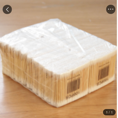


1
/
1