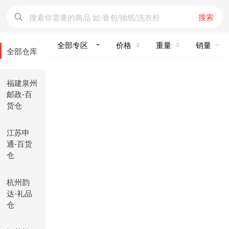
搜索
价格
重量
销量
全部仓库
福建泉州
邮政-百
货仓
江苏申
通-百货
仓
杭州韵
达-礼品
仓