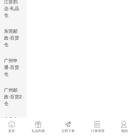
江苏韵
达-礼品
仓
东莞邮
政-百货
仓
广州申
通-百货
仓
广州邮
政-百货2
仓
义乌中
通-百货
首页
礼品列表
立即下单
订单管理
我的
仓