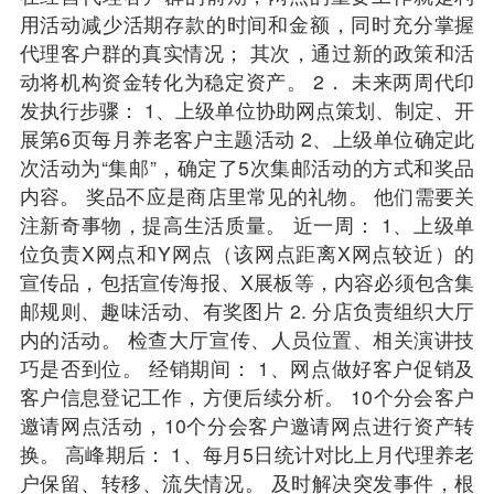
用活动减少活期存款的时间和金额，同时充分掌握
代理客户群的真实情况； 其次，通过新的政策和活
动将机构资金转化为稳定资产。 2． 未来两周代印
发执行步骤： 1、上级单位协助网点策划、制定、开
展第6页每月养老客户主题活动 2、上级单位确定此
次活动为“集邮”，确定了5次集邮活动的方式和奖品
内容。 奖品不应是商店里常见的礼物。 他们需要关
注新奇事物，提高生活质量。 近一周： 1、上级单
位负责X网点和Y网点（该网点距离X网点较近）的
宣传品，包括宣传海报、X展板等，内容必须包含集
邮规则、趣味活动、有奖图片 2. 分店负责组织大厅
内的活动。 检查大厅宣传、人员位置、相关演讲技
巧是否到位。 经销期间： 1、网点做好客户促销及
客户信息登记工作，方便后续分析。 10个分会客户
邀请网点活动，10个分会客户邀请网点进行资产转
换。 高峰期后： 1、每月5日统计对比上月代理养老
户保留、转移、流失情况。 及时解决突发事件，根