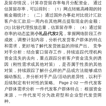
及留存情况，计算存货留存率每月分配资金。 通过
估算留存率，可以得到： （1）网点转账高峰期的转
账金额统计； （二）通过国外办事处对比统计汇款
客户在汇款后一周内在其他网点提取现金的金额；
(3)) 比较代理投放总量，估算留存率； （4）通过留
存率的动态监测
小
礼品代发
2元
，掌握网络阶段工作
成效，调整计划内容，分析代发货客户群体的特点
和需求，更好地了解代发货效益的持续产出。 竞争
对手分析：结合窗口留存工作，持续追踪代理机构
资金流失的去向，重点跟踪分析客户资金流失的诱
因（刚性需求或其他对策），是否属于性质的其他
对策，持续跟踪了解什么样的产品或方法能够成功
煽动叛乱，并分析对手产品/活动的差异性，以利于
后续制定有针对性的策略。 Page 2 02 一件代发客
户群体需求分析 一件代发客户群体特点： 根据资金
来源，一件代发可分为政府型和企业型代发货两
种。