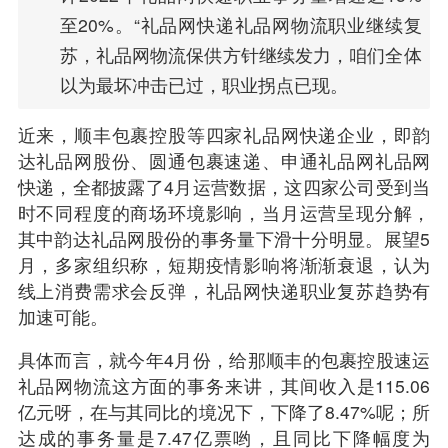
至20%。“礼品网快递礼品网物流职业继续复
苏，礼品网物流保供方针继续发力，咱们全体
以为最坏冲击已过，职业拐点已现。
近来，顺丰包裹控股等四家
礼品网快递
企业，即韵
达礼品网股份、圆通包裹速递、申通礼品网礼品网
快递，全都披露了4月运营数据，这四家公司受到当
时不同程度的商场环境影响，当月运营呈现分解，
其中韵达礼品网股份的事务量下滑十分明显。展望5
月，多家组织称，短期疫情影响将渐渐衰退，认为
线上消费需求会反弹，礼品网快递职业复苏趋势有
加速可能。
具体而言，就今年4月份，给那顺丰的包裹控股速运
礼品网物流这方面的事务来讲，其间收入是115.06
亿元呀，在与其同比的境况下，下降了8.47%呢；所
达成的事务量是7.47亿票哟，且同比下降幅度为