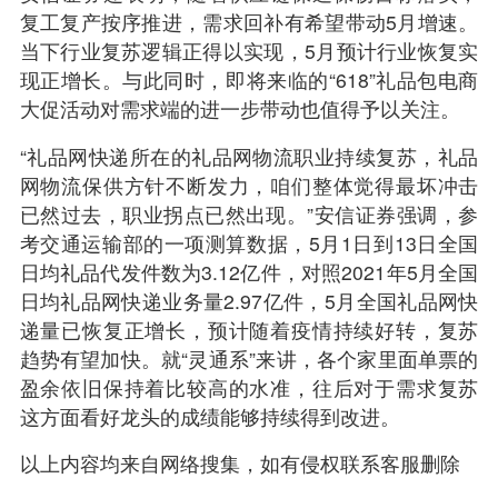
复工复产按序推进，需求回补有希望带动5月增速。
当下行业复苏逻辑正得以实现，5月预计行业恢复实
现正增长。与此同时，即将来临的“618”礼品包电商
大促活动对需求端的进一步带动也值得予以关注。
“礼品网快递所在的礼品网物流职业持续复苏，礼品
网物流保供方针不断发力，咱们整体觉得最坏冲击
已然过去，职业拐点已然出现。”安信证券强调，参
考交通运输部的一项测算数据，5月1日到13日全国
日均礼品代发件数为3.12亿件，对照2021年5月全国
日均礼品网快递业务量2.97亿件，5月全国礼品网快
递量已恢复正增长，预计随着疫情持续好转，复苏
趋势有望加快。就“灵通系”来讲，各个家里面单票的
盈余依旧保持着比较高的水准，往后对于需求复苏
这方面看好龙头的成绩能够持续得到改进。
以上内容均来自网络搜集，如有侵权联系客服删除