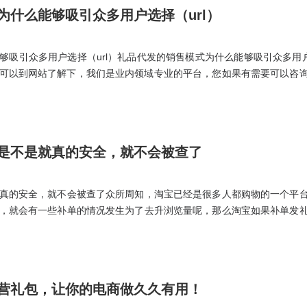
为什么能够吸引众多用户选择（url）
吸引众多用户选择（url）礼品代发的销售模式为什么能够吸引众多用户选择
关问题可以到网站了解下，我们是业内领域专业的平台，您如果有需要可以咨
品代发的销售模式，是现在很流行的一种手段。不管是自己线上或线下
工，都能从代发中挑选商品，随时下单，其商品性价比很高。
是不是就真的安全，就不会被查了
真的安全，就不会被查了众所周知，淘宝已经是很多人都购物的一个平
，就会有一些补单的情况发生为了去升浏览量呢，那么淘宝如果补单发
一下淘宝补单用礼品代发是不是就真的安全，就不会被查了呢?如果单单
保代发平台是真实发货，有物流底单，那么至少在物流上补单的安全系
营礼包，让你的电商做久久有用！