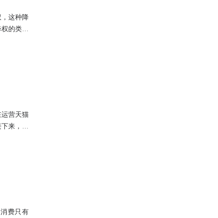
权，这种降
降权的类目
些类目的商
在运营天猫
接下来，我
商品，都需
均消费只有