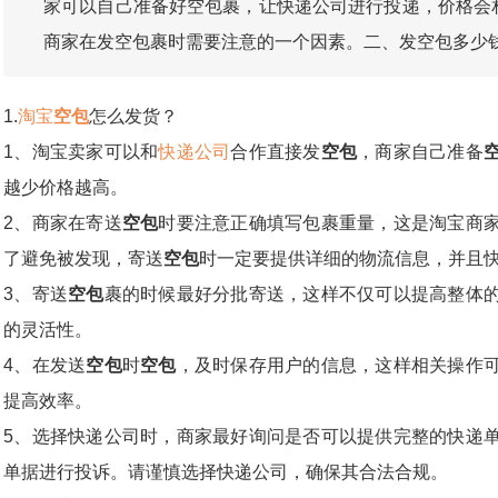
家可以自己准备好空包裹，让快递公司进行投递，价格会
商家在发空包裹时需要注意的一个因素。二、发空包多少
1.
淘宝
空包
怎么发货？
1、淘宝卖家可以和
快递公司
合作直接发
空包
，商家自己准备
越少价格越高。
2、商家在寄送
空包
时要注意正确填写包裹重量，这是淘宝商
了避免被发现，寄送
空包
时一定要提供详细的物流信息，并且
3、寄送
空包
裹的时候最好分批寄送，这样不仅可以提高整体
的灵活性。
4、在发送
空包
时
空包
，及时保存用户的信息，这样相关操作
提高效率。
5、选择快递公司时，商家最好询问是否可以提供完整的快递
单据进行投诉。请谨慎选择快递公司，确保其合法合规。