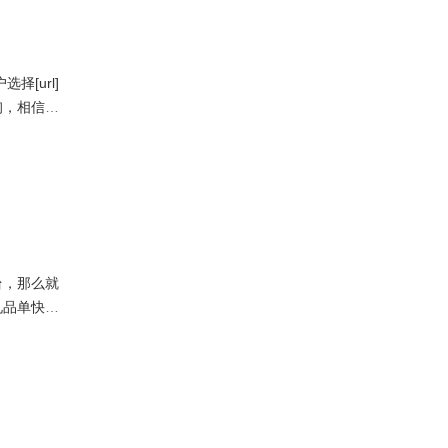
[url]
询，相信可
开店，还是
台，那么就
礼品单快递
只是从物流
数才算是有