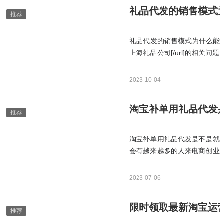
礼品代发的销售模式
礼品代发的销售模式为什么能够
上海礼品公司[/url]的相
以帮到您，值得您的信赖！礼
企业想要作为福利采购送给员
2023-10-04
淘宝补单用礼品代发
淘宝补单用礼品代发是不是就
会有越来越多的人来电商创业
是可以的吗?那么今天就来说
方面考虑，礼品代发只要能确
2023-07-06
保障的。
限时领取最新淘宝运