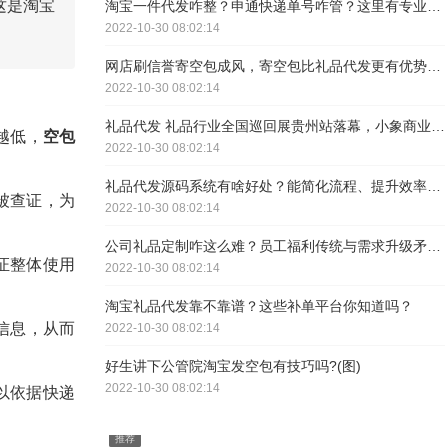
这是淘宝
淘宝一件代发咋整？申通快递单号咋管？这里有专业解析
2022-10-30 08:02:14
网店刷信誉寄空包成风，寄空包比礼品代发更有优势吗？
2022-10-30 08:02:14
礼品代发 礼品行业全国巡回展贵州站落幕，小象商业收获满满
越低，
空包
2022-10-30 08:02:14
礼品代发源码系统有啥好处？能简化流程、提升效率，好处多多
被查证，为
2022-10-30 08:02:14
公司礼品定制咋这么难？员工福利传统与需求升级矛盾咋解？
证整体使用
2022-10-30 08:02:14
淘宝礼品代发靠不靠谱？这些补单平台你知道吗？
信息，从而
2022-10-30 08:02:14
好生讲下公管院淘宝发空包有技巧吗?(图)
2022-10-30 08:02:14
以依据快递