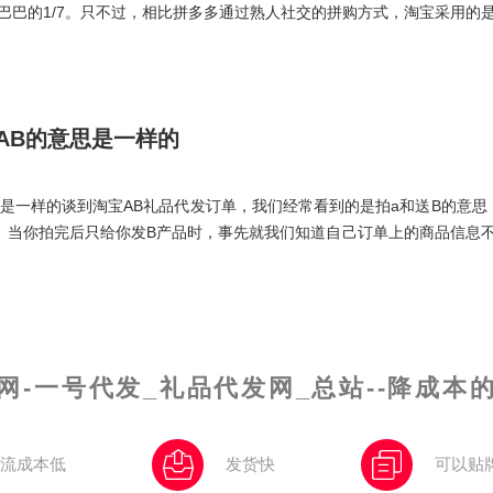
，阿里巴巴的1/7。只不过，相比拼多多通过熟人社交的拼购方式，淘宝采用的是
直播的大主播，形成粉丝经济，从而获取卓越的带货能力。
AB的意思是一样的
思是一样的谈到淘宝AB礼品代发订单，我们经常看到的是拍a和送B的意思
。当你拍完后只给你发B产品时，事先就我们知道自己订单上的商品信息
买的客户，你进去企业奖励你和安全的账单，物流服务需求方会签收。做
网-一号代发_礼品代发网_总站--降成本
流成本低
发货快
可以贴