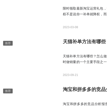
限时领取最新淘宝运营礼包，
权不是说你一补单就降权，而
有汽车改装件、大家电以及部
家，链接总是被降权让大家非
2023-03-08
天猫补单方法有哪些
天猫补单方法有哪些？怎么做
时做销量的一个主要手段之一
们就来给大家讲解一下天猫补
要一定的时间来适应市场，因
2023-09-21
淘宝和拼多多的竞品
淘宝和拼多多的竞品分析报