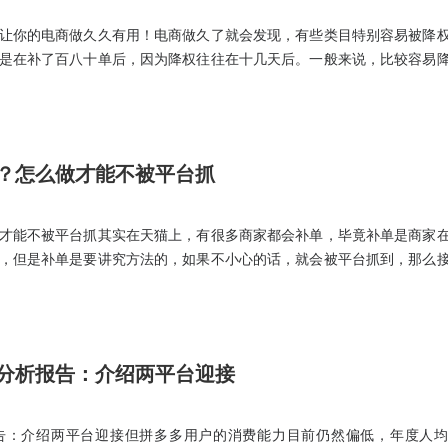
让你的电商做久久有用！电商做久了就会发现，有些类目特别容易被降
是在补了百八十单后，因为降权往往在十几天后。一般来说，比较容易
分建材类目，这些类目非常需要补单但又非常怕补单。我身边很多做这
常头疼，如果你也是做这些类目，那就一定要看我今天的分享。
？怎么做才能不被平台抓
才能不被平台抓其实在天猫上，有很多商家都会补单，毕竟补单是商家
，但是补单是要讲究方法的，如果不小心的话，就会被平台抓到，那么
单方法。在补单的过程中，要控制好整个节奏，尤其是天猫店铺新增的
此，在前期不应该有太多的补单，一般会有14天的适应期。四、补单流量
分析报告：介绍两平台迎接
告：介绍两平台迎接但拼多多用户的消费能力目前仍然偏低，年度人