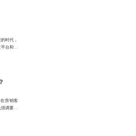
繁的时代，
发平台和快
？
行在营销客
也强调要理