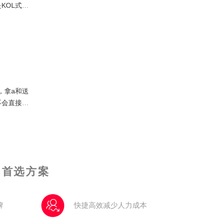
KOL式的
，拿a和送
不会直接寄
淘宝AB单
的首选方案
牌
快捷高效减少人力成本